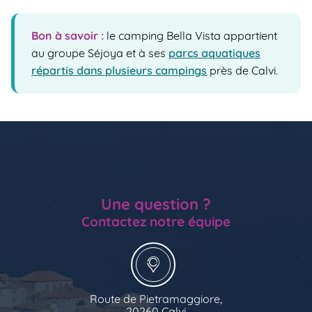
Bon à savoir :
le camping Bella Vista appartient
au groupe Séjoya et à ses
parcs aquatiques
répartis dans plusieurs campings
près de Calvi.
Une question ?
Contactez notre équipe
Route de Pietramaggiore,
20260 Calvi