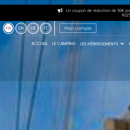
Un coupon de réduction de 30€ pour
902
Mon compte
FR
EN
DE
IT
ACCUEIL
LE CAMPING
LES HÉBERGEMENTS