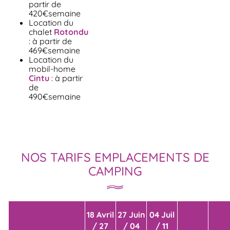
partir de
420€semaine
Location du
chalet
Rotondu
: à partir de
469€semaine
Location du
mobil-home
Cintu
: à partir
de
490€semaine
NOS TARIFS EMPLACEMENTS DE
CAMPING
18 Avril
27 Juin
04 Juil
/ 27
/ 04
/ 11