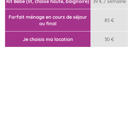
Kit Bébé (lit, chaise haute, baignoire)
39 € / semaine
Forfait ménage en cours de séjour
85 €
ou final
Je choisis ma location
30 €