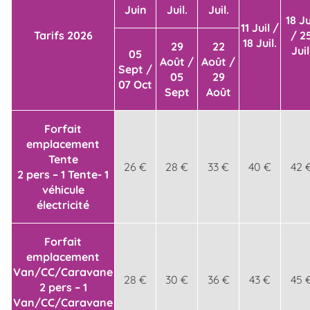
Juin
Juil.
Juil.
18 Ju
11 Juil /
Tarifs 2026
/ 2
18 Juil.
29
22
Juil
05
Août /
Août /
Sept /
05
29
07 Oct
Sept
Août
Forfait
emplacement
Tente
26 €
28 €
33 €
40 €
42 
2 pers – 1 Tente- 1
véhicule
électricité
Forfait
emplacement
Van/CC/Caravane
28 €
30 €
36 €
43 €
45 
2 pers – 1
Van/CC/Caravane