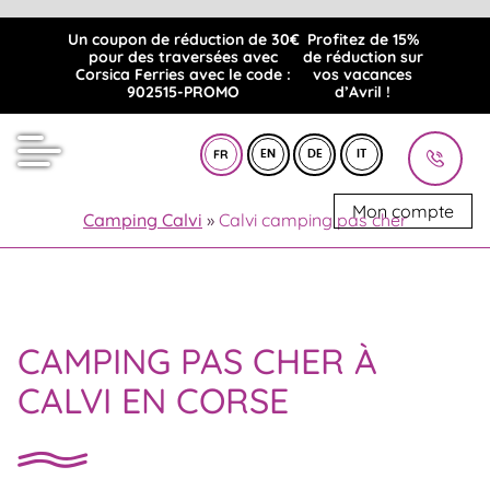
Un coupon de réduction de 30€
Profitez de 15%
pour des traversées avec
de réduction sur
Corsica Ferries avec le code :
vos vacances
902515-PROMO
d’Avril !
FR
EN
DE
IT
Mon compte
Camping Calvi
»
Calvi camping pas cher
CAMPING PAS CHER À
CALVI EN CORSE