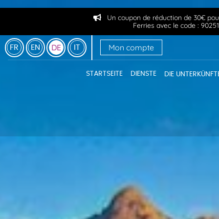
Un coupon de réduction de 30€ pour
Ferries avec le code : 90
Mon compte
DE
FR
EN
IT
STARTSEITE
DIENSTE
DIE UNTERKÜNFT