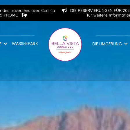
 des traversées avec Corsica
DIE RESERVIERUNGEN FÜR 2026 
2515-PROMO
für weitere Informati
WASSERPARK
E
DIE UMGEBUNG