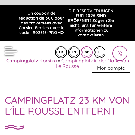
DIE RESERVIERUNGEN
Un coupon de
FÜR 2026 SIND
réduction de 30€ pour
ERÖFFNET! Zögern Sie
des traversées avec
nicht, uns für weitere
Corsica Ferries avec le
Informationen zu
code : 902515-PROMO
kontaktieren.
DE
FR
EN
IT
Campingplatz Korsika
»
Campingplatz in der Nähe von
Ile Rousse
Mon compte
CAMPINGPLATZ 23 KM VON
L’ÎLE ROUSSE ENTFERNT