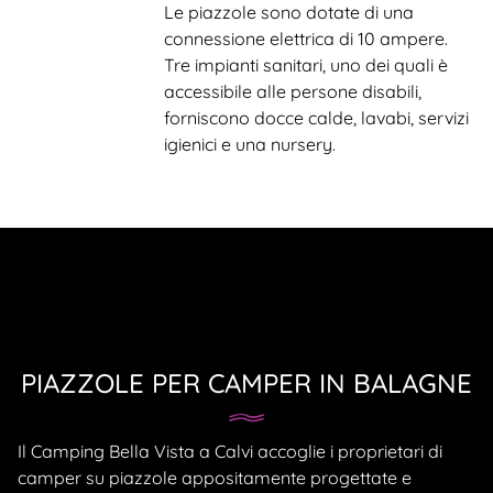
Le piazzole sono dotate di una
connessione elettrica di 10 ampere.
Tre impianti sanitari, uno dei quali è
accessibile alle persone disabili,
forniscono docce calde, lavabi, servizi
igienici e una nursery.
PIAZZOLE PER CAMPER IN BALAGNE
Il Camping Bella Vista a Calvi accoglie i proprietari di
camper su piazzole appositamente progettate e