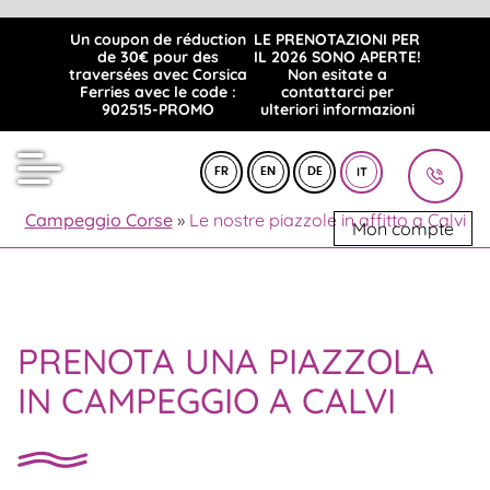
Un coupon de réduction
LE PRENOTAZIONI PER
de 30€ pour des
IL 2026 SONO APERTE!
traversées avec Corsica
Non esitate a
Ferries avec le code :
contattarci per
902515-PROMO
ulteriori informazioni
IT
FR
EN
DE
Campeggio Corse
»
Le nostre piazzole in affitto a Calvi
Mon compte
PRENOTA UNA PIAZZOLA
IN CAMPEGGIO A CALVI