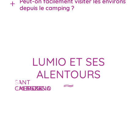
Peut-on facilement visiter les environs
depuis le camping ?
LUMIO ET SES
ALENTOURS
LA
SANT
BALAGNE
AMBROGGIO
CALENZANA