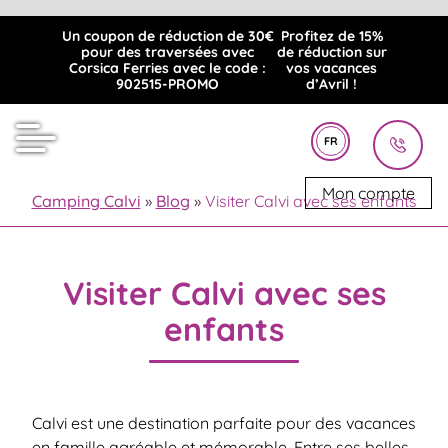
Un coupon de réduction de 30€
Profitez de 15%
pour des traversées avec
de réduction sur
Corsica Ferries avec le code :
vos vacances
902515-PROMO
d’Avril !
FR
Mon compte
Camping Calvi
»
Blog
»
Visiter Calvi avec ses enfants
Visiter Calvi avec ses
enfants
Calvi est une destination parfaite pour des vacances
en famille agréable et mémorable. Entre ses belles